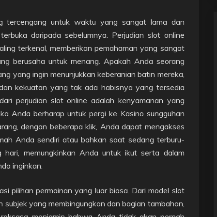
ang tercengang untuk waktu yang sangat lama dan
terbuka daripada sebelumnya. Perjudian slot online
g paling terkenal, memberikan pemahaman yang sangat
yang berusaha untuk menang. Apakah Anda seorang
ang yang ingin menunjukkan keberanian batin mereka,
 dan kekuatan yang tak ada habisnya yang tersedia
dari perjudian slot online adalah kenyamanan yang
tika Anda berharap untuk pergi ke Kasino sungguhan
ekarang, dengan beberapa klik, Anda dapat mengakses
mah Anda sendiri atau bahkan saat sedang terburu-
ng hari, memungkinkan Anda untuk ikut serta dalam
da inginkan.
tasi pilihan permainan yang luar biasa. Dari model slot
ngan subjek yang membingungkan dan bagian tambahan,
i raksasa menjamin bahwa Anda tidak akan pernah