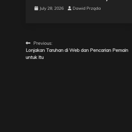
July 28, 2026
Dawid Prząda
Post
Previous:
Lonjakan Taruhan di Web dan Pencarian Pemain
navigation
untuk Itu