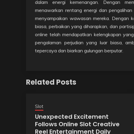
dalam energi kemenangan. Dengan mempe
menawarkan rentang energi dan pengalihan 
menyampaikan wawasan mereka. Dengan ken
biasa, perbaikan yang diharapkan, dan partis
online telah mendapatkan kelengkapan yang s
pengalaman perjudian yang luar biasa, a
tepercaya dan biarkan gulungan berputar.
Related Posts
Slot
Unexpected Excitement
Follows Online Slot Creative
Reel Entertainment Daily