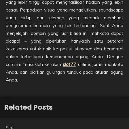
yang lebih tinggi dapat menghasilkan hadiah yang lebih
besar. Perpaduan visual yang mengejutkan, soundscape
yang hidup, dan elemen yang menarik membuat
pengalaman bermain yang tak tertandingi. Saat Anda
menjelajahi domain yang luar biasa ini, mahkota dapat
dicapai – yang diperlukan hanyalah satu putaran
kekaisaran untuk naik ke posisi istimewa dan bersantai
dalam kebesaran kemenangan agung Anda. Dengan
cara ini, masuklah ke alam
slot77
online, jamin mahkota
Anda, dan biarkan gulungan tunduk pada aturan agung
Anda.
Related Posts
Slot