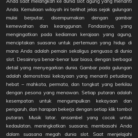
Anda saat melangkah ke dunia slot agung yang menanti
Anda. Kemuliaan wilayah ini terlihat jelas sejak gulungan
mulai berputar, disempurnakan dengan gambar
kemewahan dan keanggunan. Fondasinya, yang
mengingatkan pada kediaman kerajaan yang agung,
menciptakan suasana untuk pertemuan yang hidup di
mana Anda adalah pemain sekaligus penguasa di dunia
slot. Desainnya benar-benar luar biasa, dengan berbagai
detail yang menyegarkan dunia. Gambar pada gulungan
adalah demonstrasi kekayaan yang menanti petualang
hebat – mahkota, permata, dan tongkat yang berkilau
dengan pesona yang menawan. Setiap putaran adalah
kesempatan untuk mengumpulkan kekayaan dan
pengaruh, dan harapan bekerja dengan setiap klik tombol
putaran. Musik latar, ansambel yang cocok untuk
kedaulatan, meningkatkan suasana, membasahi Anda
dalam suasana megah dunia slot. Saat menjelajahi