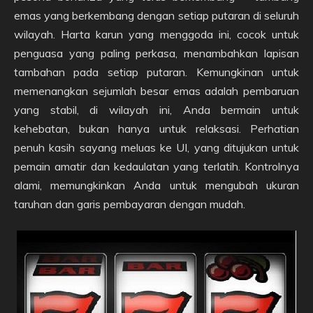
emas yang berkembang dengan setiap putaran di seluruh
wilayah. Harta karun yang menggoda ini, cocok untuk
penguasa yang paling perkasa, menambahkan lapisan
tambahan pada setiap putaran. Kemungkinan untuk
memenangkan sejumlah besar emas adalah pembaruan
yang stabil, di wilayah ini, Anda bermain untuk
kehebatan, bukan hanya untuk relaksasi. Perhatian
penuh kasih sayang meluas ke UI, yang ditujukan untuk
pemain amatir dan kedaulatan yang terlatih. Kontrolnya
alami, memungkinkan Anda untuk mengubah ukuran
taruhan dan garis pembayaran dengan mudah.