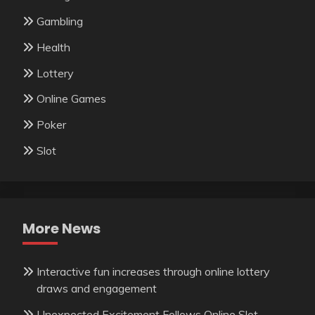
Gambling
Health
Lottery
Online Games
Poker
Slot
More News
Interactive fun increases through online lottery
draws and engagement
Unexpected Excitement Follows Online Slot