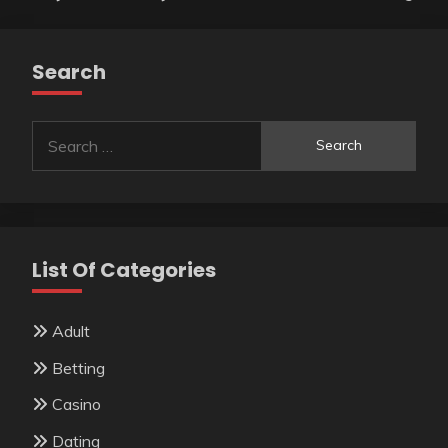
Search
Search
for:
List Of Categories
Adult
Betting
Casino
Dating